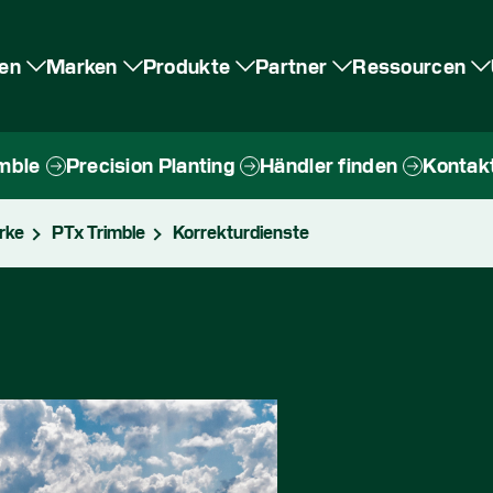
en
Marken
Produkte
Partner
Ressourcen
mble
Precision Planting
Händler finden
Kontak
rke
PTx Trimble
Korrekturdienste