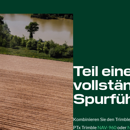
Teil ein
vollstä
Spurfü
Kombinieren Sie den Trimble
PTx Trimble
NAV-960
oder