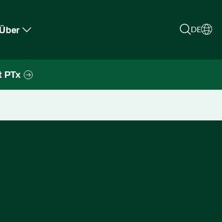
Über
DE
t PTx