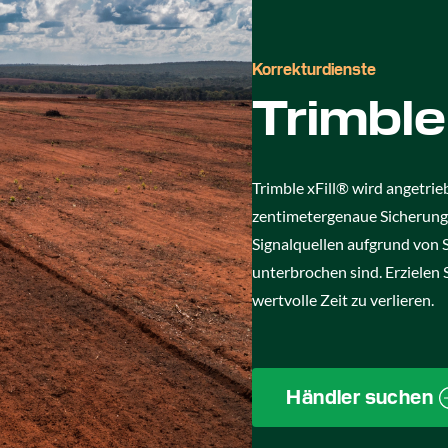
Korrekturdienste
Trimble 
Trimble xFill® wird angetrie
zentimetergenaue Sicherungs
Signalquellen aufgrund von 
unterbrochen sind. Erzielen 
wertvolle Zeit zu verlieren.
Händler suchen