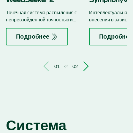
WeedSeeker 2
SymphonyVis
Точечная система распыления с
Интеллектуальная 
непревзойденной точностью и
внесения в зависим
эффективностью, защищающая
засоренности поля 
вашу прибыль.
экономить средств
Подробнее
Подробнее
растений и эффект
контролировать сор
01
02
of
Система