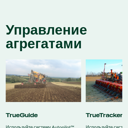
Управление
агрегатами
TrueGuide
TrueTracker
Используйте систему Autopilot™
Используйте систем