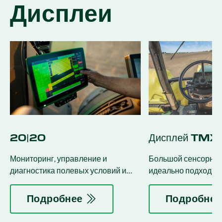
Дисплеи
20|20
Дисплей TMX
Мониторинг, управление и
Большой сенсорны
диагностика полевых условий и
идеально подходит 
работы оборудования в режиме
несколькими продук
реального времени.
управления водным
Подробнее
Подробнее