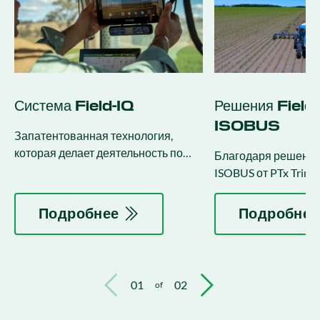
Система Field-IQ
Решения Field
ISOBUS
Запатентованная технология,
которая делает деятельность по
Благодаря решения
посадке, посеву и применению
ISOBUS от PTx Trimb
более продуктивной и
раскрыть весь поте
эффективной.
оборудования.
Подробнее
Подробнее
01
02
of