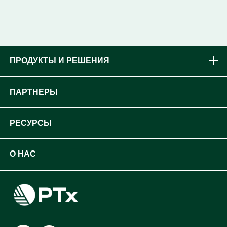
ПРОДУКТЫ И РЕШЕНИЯ
Бренды
ПАРТНЕРЫ
Оборудование
Станьте дилером PTx
РЕСУРСЫ
Платформы
OEM-решения
Статьи и новости
О НАС
Цифровые решения для сельского хозяйства
Разработчики
Поддержка
Карьера
Поиск дилера