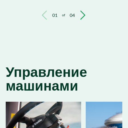
01
04
of
Управление
машинами