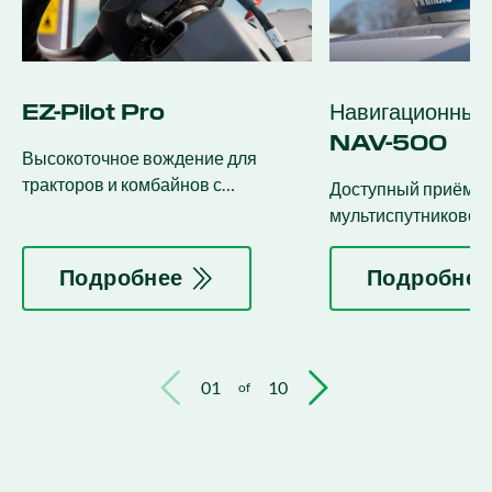
EZ-Pilot Pro
Навигационный
NAV-500
Высокоточное вождение для
тракторов и комбайнов с
Доступный приёмни
механическим передним приводом
мультиспутниковог
и полным приводом.
позиционирования.
Подробнее
Подробнее
01
10
of