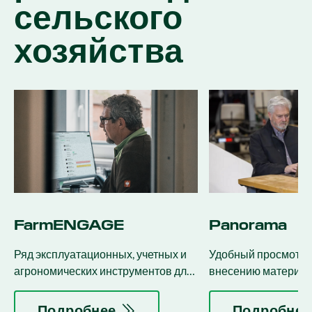
сельского
хозяйства
FarmENGAGE
Panorama
Ряд эксплуатационных, учетных и
Удобный просмотр к
агрономических инструментов для
внесению материал
кабины трактора, офиса или в пути.
агрономических да
монитора 20|20.
Подробнее
Подробнее