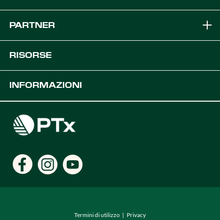
Marchi
PARTNER
Soluzioni per Attrezzature
Diventa un Concessionario PTx
RISORSE
Piattaforme
Soluzioni OEM
Risorse sui prodotti
INFORMAZIONI
Soluzioni di Agricoltura Digitale
Sviluppatori
Supporto
Opportunità di lavoro
Trova un Concessionario
Dove siamo
Termini di utilizzo
Privacy