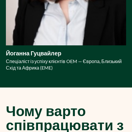
Йоганна Гуцвайлер
Спеціаліст із успіху клієнтів OEM — Європа, Близький
Схід та Африка (EME)
Чому варто
співпрацювати з