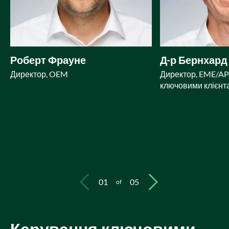
Роберт Фрауне
Д-р Бернхард
Директор, OEM
Директор, EME/APA
ключовими клієнт
01
05
of