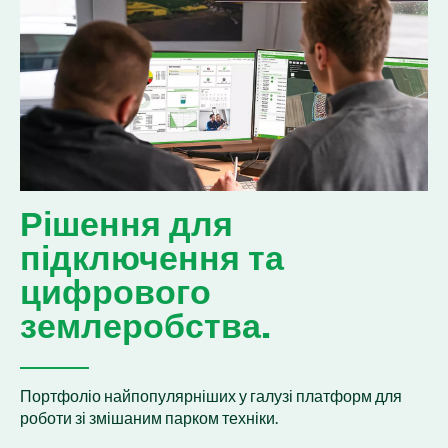
Рішення для
підключення та
цифрового
землеробства.
Портфоліо найпопулярніших у галузі платформ для
роботи зі змішаним парком техніки.