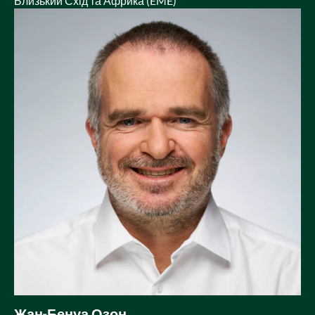
Близький Схід та Африка (EME)
Жан-Бенуа Озон