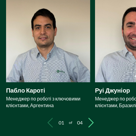
Пабло Кароті
Руі Джуніор
Менеджер по роботі з ключовими
Менеджер по робо
клієнтами, Аргентина
клієнтами, Бразил
01
04
of