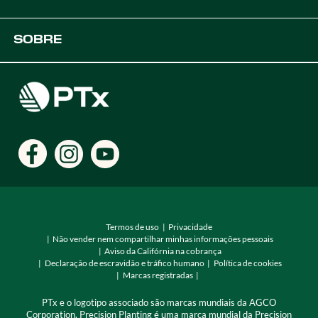
Plataformas
Soluções OEM
Suporte
SOBRE
Soluções Agrícolas Digitais
Desenvolvedores
Recursos do produto
Carreiras
Encontre um distribuidor
Locais
Termos de uso
Privacidade
Não vender nem compartilhar minhas informações pessoais
Aviso da Califórnia na cobrança
Declaração de escravidão e tráfico humano
Política de cookies
Marcas registradas
PTx e o logotipo associado são marcas mundiais da AGCO
Corporation, Precision Planting é uma marca mundial da Precision