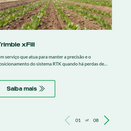
rimble xFill
Tri
m serviço que atua para manter a precisão e o
Serviç
osicionamento do sistema RTK quando há perdas de
possibi
omunicação entre a antena da maquina e a estação base
sinal,
TK.
precis
infinita
Saiba mais
S
01
08
of