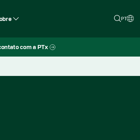
obre
PT
contato com a PTx