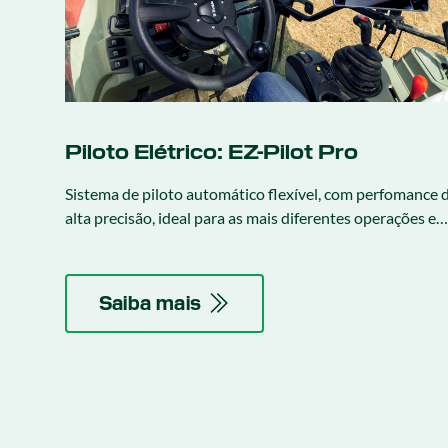
Piloto Elétrico: EZ-Pilot Pro
Sistema de piloto automático flexível, com perfomance 
alta precisão, ideal para as mais diferentes operações e
campo, desde o preparo do solo, até plantio com precisã
centimétrica quando aliado a um serviço de correção R
ou Trimble RTX.
Saiba mais