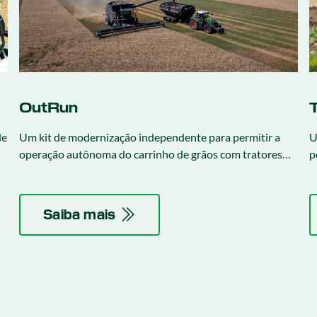
OutRun
T
de
Um kit de modernização independente para permitir a
U
m
operação autônoma do carrinho de grãos com tratores
p
o
John Deere 8R com IVT.
c
TK
R
Saiba mais