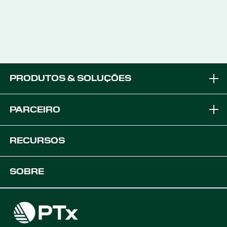
PRODUTOS & SOLUÇÕES
Marcas
PARCEIRO
Soluções de Equipamento
Torne-se um Parceiro OEM
RECURSOS
Plataformas
Soluções OEM
Suporte
SOBRE
Soluções Agrícolas Digitais
Desenvolvedores
Recursos do produto
Carreiras
Encontre um distribuidor