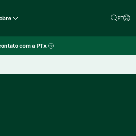
obre
PT
contato com a PTx