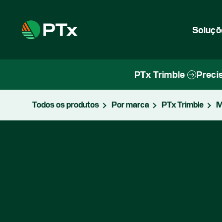
Soluçõ
PTx Trimble
Precis
Todos os produtos
Por marca
PTx Trimble
M