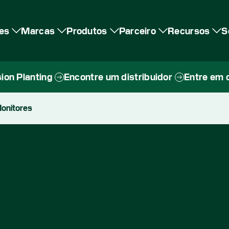
es
Marcas
Produtos
Parceiro
Recursos
S
ion Planting
Encontre um distribuidor
Entre em 
onitores