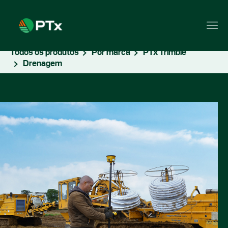
Todos os produtos
Por marca
PTx Trimble
Drenagem