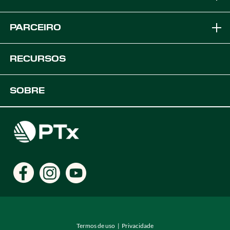
Marcas
PARCEIRO
Soluções de Equipamento
Torne-se um Parceiro OEM
RECURSOS
Plataformas
Soluções OEM
Suporte
SOBRE
Soluções Agrícolas Digitais
Desenvolvedores
Recursos do produto
Carreiras
Encontre um distribuidor
Locais
Termos de uso
Privacidade