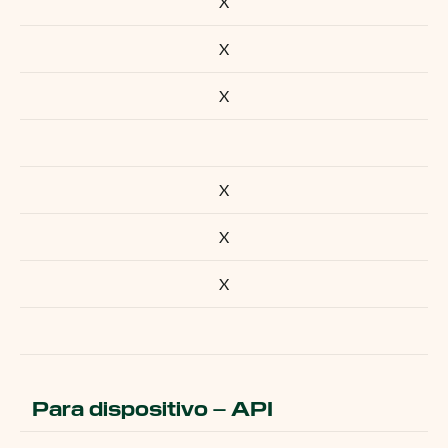
X
X
X
X
X
X
Para dispositivo – API