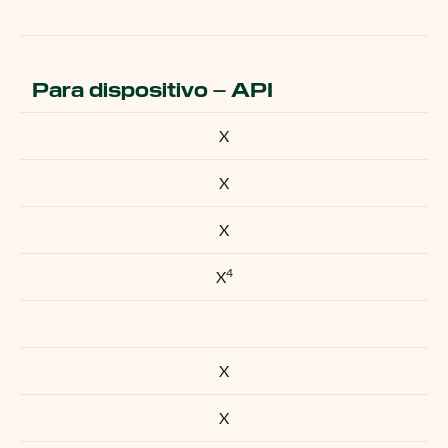
Para dispositivo – API
X
X
X
4
X
X
X