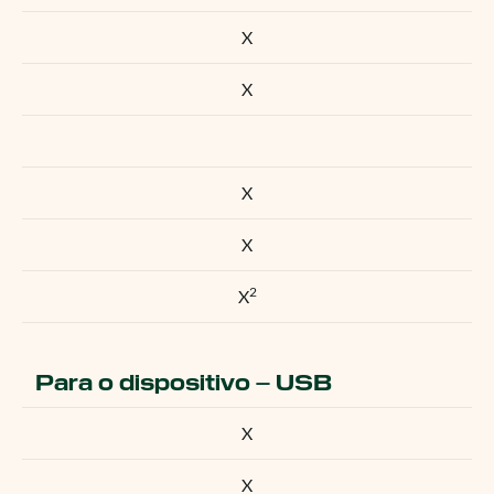
X
X
X
X
2
X
Para o dispositivo – USB
X
X