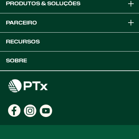
PRODUTOS & SOLUÇÕES
Marcas
PARCEIRO
Soluções de Equipamento
Torne-se um Parceiro OEM
RECURSOS
Plataformas
Soluções OEM
Suporte
SOBRE
Soluções Agrícolas Digitais
Desenvolvedores
Recursos do produto
Carreiras
Encontre um distribuidor
Locais