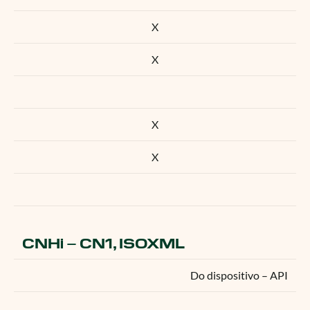
X
X
X
X
CNHi – CN1, ISOXML
Do dispositivo – API