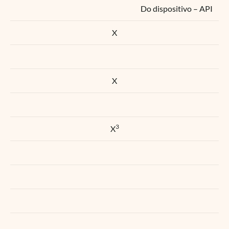
Do dispositivo – API
X
X
3
X