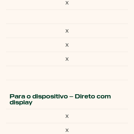
X
X
X
X
Para o dispositivo – Direto com
display
X
X