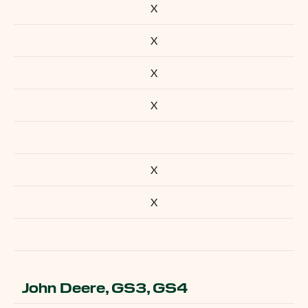
X
X
X
X
X
X
John Deere, GS3, GS4