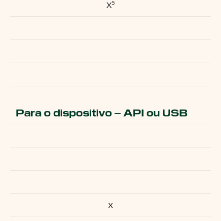
5
X
Para o dispositivo – API ou USB
X