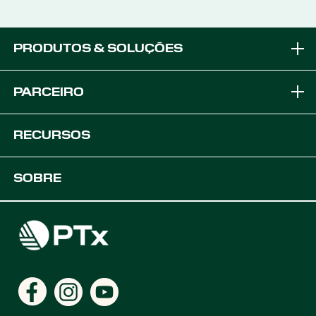
PRODUTOS & SOLUÇÕES
Marcas
PARCEIRO
Soluções de Equipamento
Torne-se um Parceiro OEM
RECURSOS
Plataformas
Soluções OEM
Suporte
SOBRE
Soluções Agrícolas Digitais
Desenvolvedores
Recursos do produto
Carreiras
Encontre um distribuidor
Locais