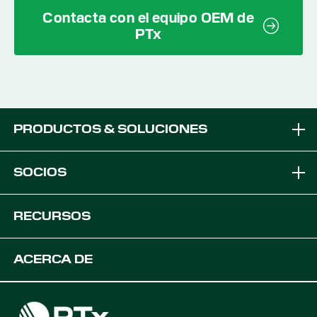
Contacta con el equipo OEM de
PTx
PRODUCTOS & SOLUCIONES
Marcas
SOCIOS
Soluciones de Equipos
Convertirse en distribuidor PTx
RECURSOS
Plataformas
Soluciones OEM
Recursos del producto
ACERCA DE
Soluciones de Agricultura Digital
Desarrolladores
Asistencia
Empleo