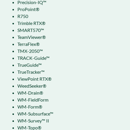
Precision-IQ™
ProPoint®
R750
Trimble RTX®
SMART570™
TeamViewer®
TerraFlex®
TMX-2050™
TRACK-Guide™
TrueGuide™
TrueTracker™
ViewPoint RTX®
WeedSeeker®
WM-Drain®
WM-FieldForm
WM-Form®
WM-Subsurface™
WM-Survey™ II
WM-Topo®