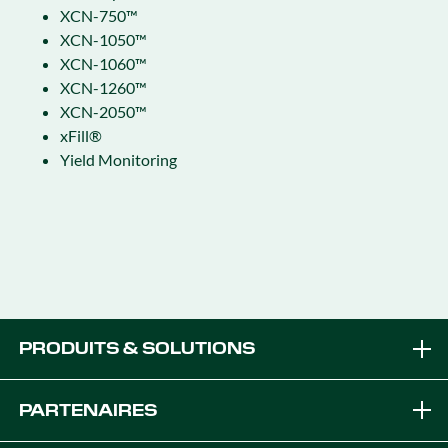
XCN-750™
XCN-1050™
XCN-1060™
XCN-1260™
XCN-2050™
xFill®
Yield Monitoring
PRODUITS & SOLUTIONS
Marques
PARTENAIRES
Équipement Solutions