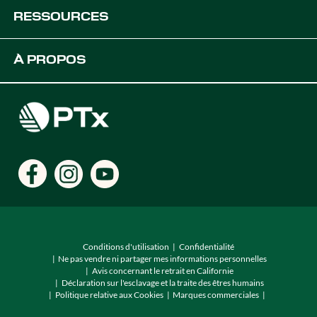
Devenez Revendeur PTx
RESSOURCES
Plateformes
Solutions OEM
Assistance
À PROPOS
Solutions Agricoles Numériques
Développeurs
Ressources produits
Carrières
Trouver un Revendeur
Emplacements
Conditions d'utilisation
Confidentialité
Ne pas vendre ni partager mes informations personnelles
Avis concernant le retrait en Californie
Déclaration sur l'esclavage et la traite des êtres humains
Politique relative aux Cookies
Marques commerciales