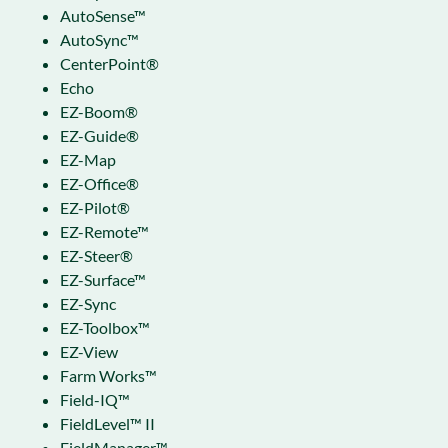
AutoSense™
AutoSync™
CenterPoint®
Echo
EZ-Boom®
EZ-Guide®
EZ-Map
EZ-Office®
EZ-Pilot®
EZ-Remote™
EZ-Steer®
EZ-Surface™
EZ-Sync
EZ-Toolbox™
EZ-View
Farm Works™
Field-IQ™
FieldLevel™ II
FieldManager™