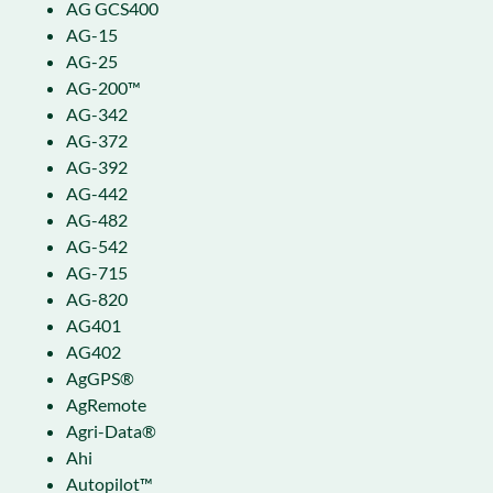
AG GCS400
AG-15
AG-25
AG-200™
AG-342
AG-372
AG-392
AG-442
AG-482
AG-542
AG-715
AG-820
AG401
AG402
AgGPS®
AgRemote
Agri-Data®
Ahi
Autopilot™