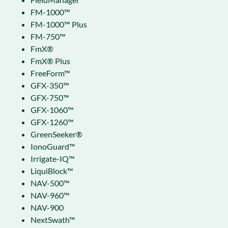
FM-1000™
FM-1000™ Plus
FM-750™
FmX®
FmX® Plus
FreeForm™
GFX-350™
GFX-750™
GFX-1060™
GFX-1260™
GreenSeeker®
IonoGuard™
Irrigate-IQ™
LiquiBlock™
NAV-500™
NAV-960™
NAV-900
NextSwath™