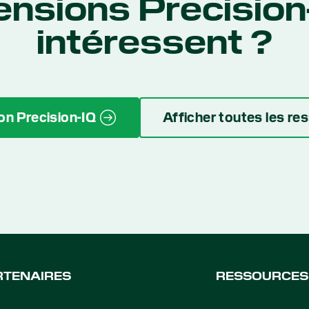
ensions Precision
intéressent ?
on Precision-IQ
Afficher toutes les r
RTENAIRES
RESSOURCES