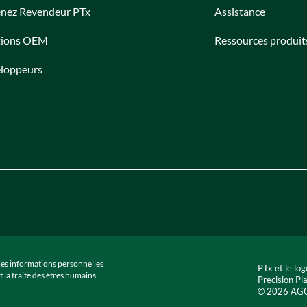
nez Revendeur PTx
Assistance
tions OEM
Ressources produit
loppeurs
mes informations personnelles
PTx et le l
t la traite des êtres humains
Precision Pl
© 2026 AGCO