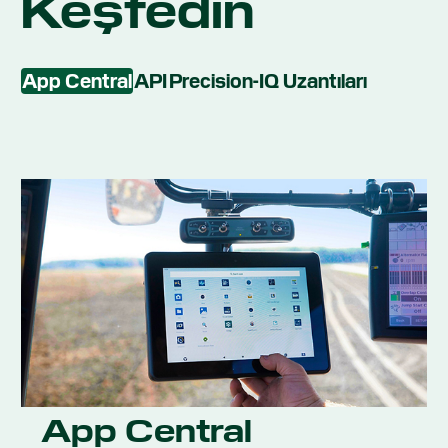
Keşfedin
App Central
API
Precision-IQ Uzantıları
App Central