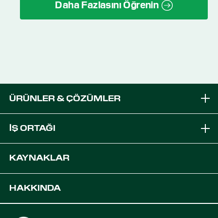
Daha Fazlasını Öğrenin
ÜRÜNLER & ÇÖZÜMLER
Markalar
İŞ ORTAĞI
Ekipmana Çözümleri
PTx Bayisi Olun
KAYNAKLAR
Platformlar
OEM Çözümleri
Destek
HAKKINDA
Dijital Tarım Çözümleri
Geliştiriciler
Ürün Kaynakları
Kariyer