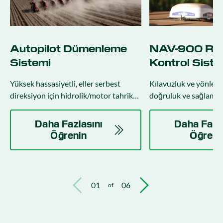
Autopilot Dümenleme
NAV-900 Reh
Sistemi
Kontrol Siste
Yüksek hassasiyetli, eller serbest
Kılavuzluk ve yönlend
direksiyon için hidrolik/motor tahrik
doğruluk ve sağlam gü
seçenekleri direksiyon (uygulanan
gelişmiş bir GNSS dir
direksiyonla entegre direksiyon).
Daha Fazlasını
Daha Fazla
Öğrenin
Öğreni
01
06
of