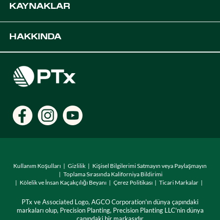
KAYNAKLAR
Platformlar
OEM Çözümleri
Destek
HAKKINDA
Dijital Tarım Çözümleri
Geliştiriciler
Ürün Kaynakları
Kariyer
Bayi Bul
Konumlar
Kullanım Koşulları
Gizlilik
Kişisel Bilgilerimi Satmayın veya Paylaşmayın
Toplama Sırasında Kaliforniya Bildirimi
Kölelik ve İnsan Kaçakçılığı Beyanı
Çerez Politikası
Ticari Markalar
PTx ve Associated Logo, AGCO Corporation'ın dünya çapındaki
markaları olup, Precision Planting, Precision Planting LLC'nin dünya
çapındaki bir markasıdır