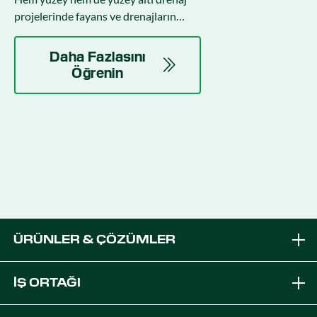
projelerinde fayans ve drenajların
optimum şekilde yerleştirilmesini
sağlayın.
Daha Fazlasını
Öğrenin
ÜRÜNLER & ÇÖZÜMLER
Markalar
İŞ ORTAĞI
Ekipmana Çözümleri
PTx Bayisi Olun