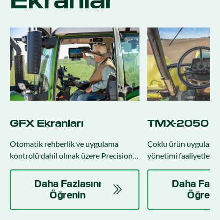
Ekranlar
GFX Ekranları
TMX-2050 E
Otomatik rehberlik ve uygulama
Çoklu ürün uygulamal
kontrolü dahil olmak üzere Precision-
yönetimi faaliyetleri i
IQ-Pro ile sahada çalışmayı yönetmek
büyük dokunmatik ek
için tek bir merkez.
Daha Fazlasını
Daha Fazla
Öğrenin
Öğreni