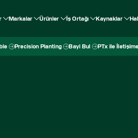
r
Markalar
Ürünler
İş Ortağı
Kaynaklar
Ha
ble
Precision Planting
Bayi Bul
PTx ile İletişim