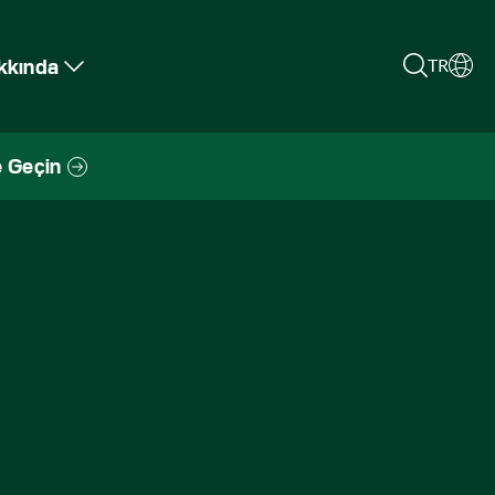
kkında
TR
e Geçin