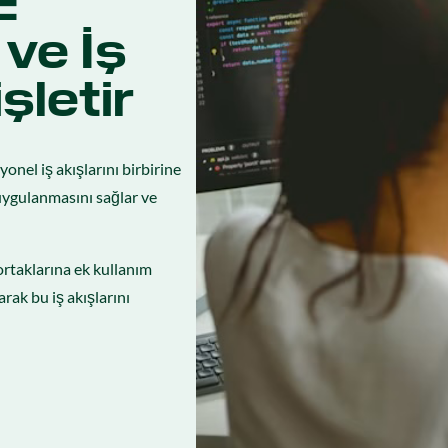
E
 ve İş
şletir
nel iş akışlarını birbirine
uygulanmasını sağlar ve
ortaklarına ek kullanım
rak bu iş akışlarını