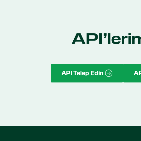
API’leri
API Talep Edin
AP