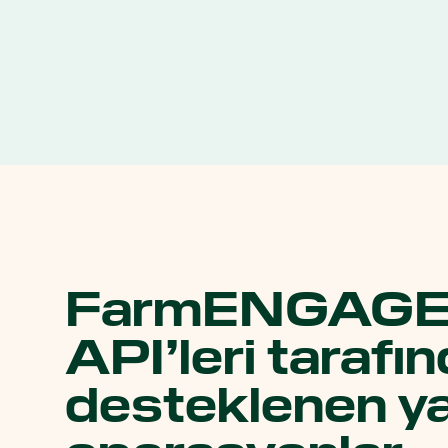
FarmENGAG
API’leri tarafı
desteklenen y