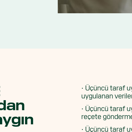
E
· Üçüncü taraf u
uygulanan verile
ndan
· Üçüncü taraf u
aygın
reçete gönderm
· Üçüncü taraf u