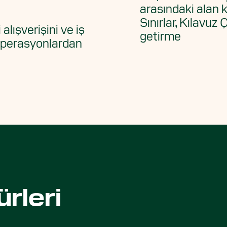
arasındaki alan k
Sınırlar, Kılavuz 
lışverişini ve iş
getirme
 operasyonlardan
rleri