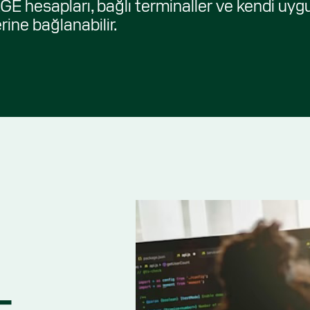
E hesapları, bağlı terminaller ve kendi uygul
ne bağlanabilir.