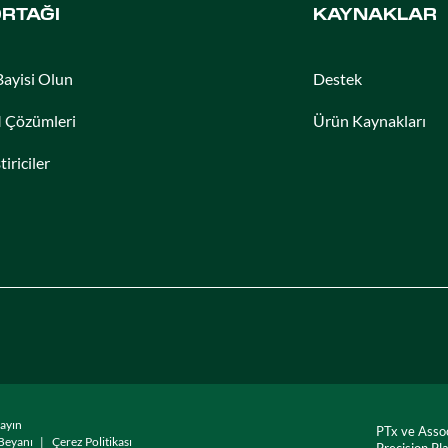
ORTAĞI
KAYNAKLAR
Bayisi Olun
Destek
Çözümleri
Ürün Kaynakları
tiriciler
mayın
PTx ve Asso
 Beyanı
Çerez Politikası
Precision Pl