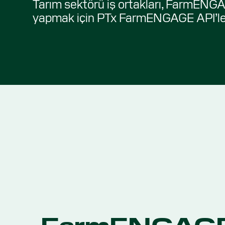
Tarım sektörü iş ortakları, FarmENGAG
yapmak için PTx FarmENGAGE API’leri