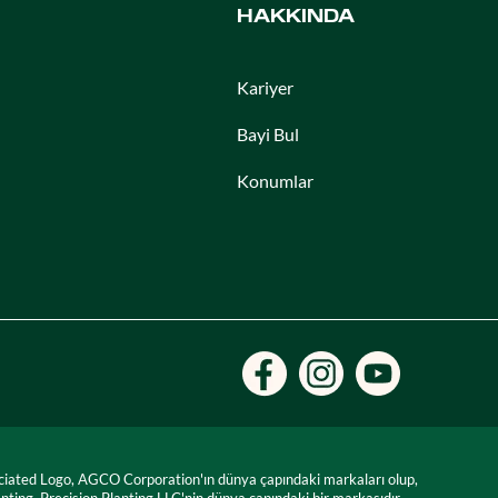
HAKKINDA
Kariyer
Bayi Bul
Konumlar
ciated Logo, AGCO Corporation'ın dünya çapındaki markaları olup,
anting, Precision Planting LLC'nin dünya çapındaki bir markasıdır