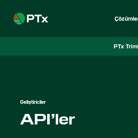
Çözümle
PTx Trim
Geliştiriciler
API’ler